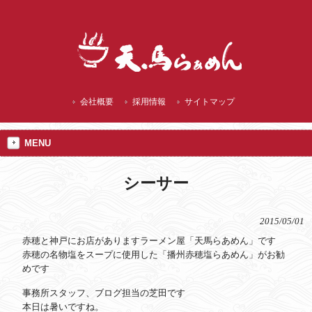
播州赤穂 ランチにご当地 焼塩ラーメン
会社概要
採用情報
サイトマップ
MENU
シーサー
2015/05/01
赤穂と神戸にお店がありますラーメン屋「天馬らあめん」です
赤穂の名物塩をスープに使用した「播州赤穂塩らあめん」がお勧
めです
事務所スタッフ、ブログ担当の芝田です
本日は暑いですね。