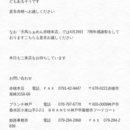
どもあるそうです
是非赤穂へお越しください
なお「天馬らぁめん赤穂本店」では4月29日 7周年感謝祭をして
おります
こちらも是非お越しください
本日もご来店をお待ちしています
お問い合わせ
赤穂本店 電話、ＦＡＸ 0791-42-9447 〒678-0221赤穂市
尾崎3158-69
ブランチ神戸 電話 078-797-6778 〒655-0009神戸市
垂水区小束山手2-2-1 ＢＲＡＮＣＨ神戸学園都市フードコート
姫路事務所 電話 079-284-2868 ＦＡＸ 079-284-2
839