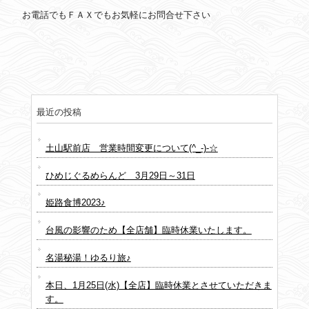
お電話でもＦＡＸでもお気軽にお問合せ下さい
最近の投稿
土山駅前店 営業時間変更について(^_-)-☆
ひめじぐるめらんど 3月29日～31日
姫路食博2023♪
台風の影響のため【全店舗】臨時休業いたします。
名湯秘湯！ゆるり旅♪
本日、1月25日(水)【全店】臨時休業とさせていただきま
す。