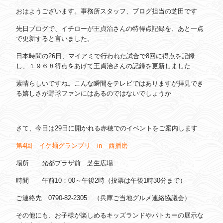
おはようございます。事務所スタッフ、ブログ担当の芝田です
先日ブログで、イチローが王貞治さんの特得点記録を、あと一点
で更新すると言いました。
日本時間の26日、マイアミで行われた試合で8回に得点を記録
し、１９６８得点をあげて王貞治さんの記録を更新しました
素晴らしいですね。こんな瞬間をテレビではありますが拝見でき
る嬉しさが野球ファンにはあるのではないでしょうか
さて、今日は29日に開かれる赤穂でのイベントをご案内します
第4回 イケ麺グランプリ in 西播磨
場所 光都プラザ前 芝生広場
時間 午前10：00～午後2時（投票は午後1時30分まで）
ご連絡先 0790-82-2305 （兵庫ご当地グルメ連絡協議会）
その他にも、お子様が楽しめるキッズランドやパトカーの展示な