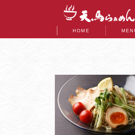
播州赤穂 ランチにご当地 
HOME
MEN