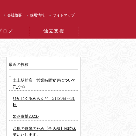
会社概要
採用情報
サイトマップ
ブログ
独立支援
最近の投稿
土山駅前店 営業時間変更について
(^_-)-☆
ひめじぐるめらんど 3月29日～31
日
姫路食博2023♪
台風の影響のため【全店舗】臨時休
業いたします。