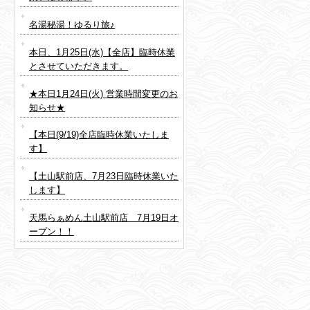
名湯秘湯！ゆるり旅♪
本日、1月25日(水)【全店】臨時休業
とさせていただきます。
★本日1月24日(火) 営業時間変更のお
知らせ★
【本日(9/19)全店臨時休業いたしま
す】
【土山駅前店、7月23日臨時休業いた
します】
天馬らぁめん土山駅前店 7月19日オ
ープン！！