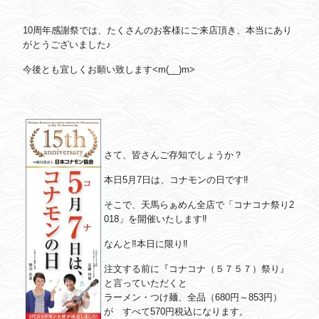
10周年感謝祭では、たくさんのお客様にご来店頂き、本当にあり
がとうございました♪
今後とも宜しくお願い致します<m(__)m>
さて、皆さんご存知でしょうか？
本日5月7日は、コナモンの日です‼
そこで、天馬らぁめん全店で「コナコナ祭り2
018」を開催いたします‼
なんと‼本日に限り‼
注文する前に『コナコナ（５７５７）祭り』
と言っていただくと
ラーメン・つけ麺、全品（680円～853円）
が すべて
570円
税込になります。