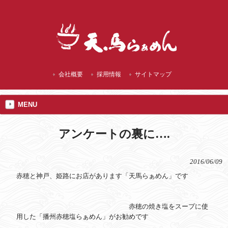
播州赤穂 ランチにご当地 焼塩ラーメン
会社概要
採用情報
サイトマップ
MENU
アンケートの裏に….
2016/06/09
赤穂と神戸、姫路にお店があります「天馬らぁめん」です
赤穂の焼き塩をスープに使
用した「播州赤穂塩らぁめん」がお勧めです