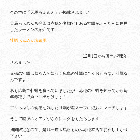
その本に「天馬らぁめん」が掲載されました
天馬らぁめんも今回は赤穂の名物でもある牡蠣をふんだんに使用
したラーメンの紹介です
牡蠣らぁめん塩鍋風
12月1日から販売が開始
されました
赤穂の牡蠣は知る人ぞ知る！広島の牡蠣に全くおとらない牡蠣な
んですよ！
私も広島で牡蠣を食べていましたが、赤穂の牡蠣を知ってから毎
年赤穂まで買いに出かけます！
プリっぷりの食感を残した牡蠣が塩スープに絶妙にマッチします
そして脇役のオアゲがさらにコクをもたらします
期間限定なので、是非一度天馬らぁめん赤穂本店でお召し上がり
下さい