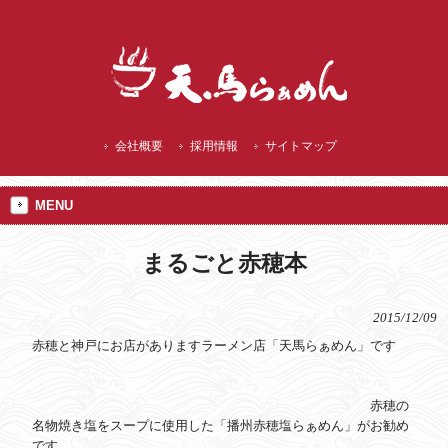
播州赤穂 ランチにご当地 焼塩ラーメン
会社概要
採用情報
サイトマップ
MENU
まるごと赤穂本
2015/12/09
赤穂と神戸にお店がありますラーメン店「天馬らぁめん」です
赤穂の
名物焼き塩をスープに使用した「播州赤穂塩らぁめん」がお勧め
です